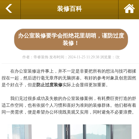
装修百科
办公室装修要学会拒绝花里胡哨，谨防过度
装修！
作者：帝睿装饰
发布时间：2024-11-25 11:29:38
浏览量：
/次
在办公室装修这件事上，并不一定是非要把所有的想法与技巧都揉
捏在一起，然后进行毫无章序的无脑拼凑。有好的参考对象及创意固然
是个好点子，但是
防止过度装修
实际上会显得更加重要。
我们见过很多成功及失败的
办公室装修案例
，有耗费巨资打造的舒
适工作空间，也有依据个人习惯和喜好为准则的装修群体。他们都有着
同一类需求，便是希望办公环境既美观又实用，同时避免不必要浪费。